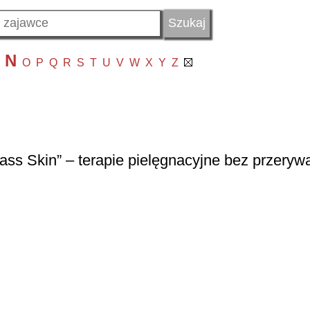
N
O
P
Q
R
S
T
U
V
W
X
Y
Z
ss Skin” – terapie pielęgnacyjne bez przeryw