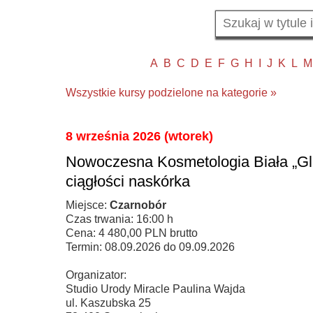
A
B
C
D
E
F
G
H
I
J
K
L
M
Wszystkie kursy podzielone na kategorie »
8 września 2026 (wtorek)
Nowoczesna Kosmetologia Biała „Gla
ciągłości naskórka
Miejsce:
Czarnobór
Czas trwania: 16:00 h
Cena: 4 480,00 PLN brutto
Termin: 08.09.2026 do 09.09.2026
Organizator:
Studio Urody Miracle Paulina Wajda
ul. Kaszubska 25