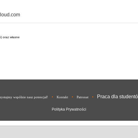
cloud.com
S) oraz własne
Praca dla student
•
•
•
ystajmy wspólnie nasz potencjał!
Kontakt
Patronat
Polityka Prywatności