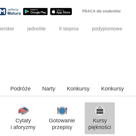
PRACA dla studentów
ierskie
jednolite
II stopnia
podyplomowe
Podróże
Narty
Konkursy
Konkursy
Cytaty
Gotowanie
Kursy
i aforyzmy
przepisy
piękności