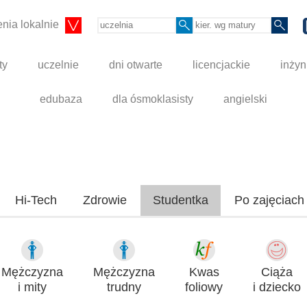
nia lokalnie
ty
uczelnie
dni otwarte
licencjackie
inżyn
edubaza
dla ósmoklasisty
angielski
Hi-Tech
Zdrowie
Studentka
Po zajęciach
Mężczyzna
Mężczyzna
Kwas
Ciąża
i mity
trudny
foliowy
i dziecko