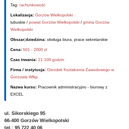
Tag:
rachunkowość
Lokalizacja:
Gorzów Wielkopolski
lubuskie /
powiat Gorzów Wielkopolski
/
gmina Gorzów
Wielkopolski
Obszar;dziedzina:
obsługa biura, prace sekretarskie
Cena:
501 - 2000 zł
Czas trwania:
21-100 godzin
Firma / instytucja:
Ośrodek Kształcenia Zawodowego w
Gorzowie Wlkp.
Nazwa kursu:
Pracownik administracyjno - biurowy z
EXCEL
ul. Sikorskiego 95
66-400 Gorzów Wielkopolski
tel.: 95 722 40 06