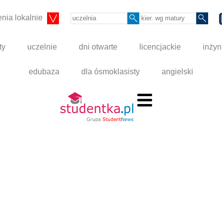
nia lokalnie
ty
uczelnie
dni otwarte
licencjackie
inżyn
edubaza
dla ósmoklasisty
angielski