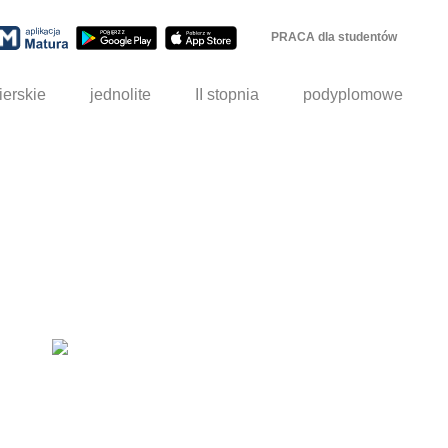
PRACA dla studentów
ierskie
jednolite
II stopnia
podyplomowe