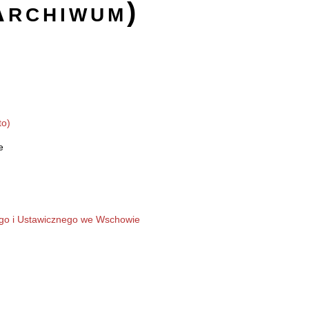
Archiwum)
to)
e
go i Ustawicznego we Wschowie