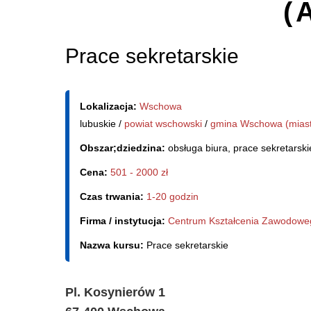
(
Prace sekretarskie
Lokalizacja:
Wschowa
lubuskie /
powiat wschowski
/
gmina Wschowa (mias
Obszar;dziedzina:
obsługa biura, prace sekretarski
Cena:
501 - 2000 zł
Czas trwania:
1-20 godzin
Firma / instytucja:
Centrum Kształcenia Zawodowe
Nazwa kursu:
Prace sekretarskie
Pl. Kosynierów 1