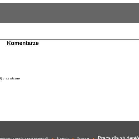
Komentarze
S) oraz własne
Praca dla student
•
•
•
ystajmy wspólnie nasz potencjał!
Kontakt
Patronat