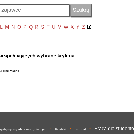
L
M
N
O
P
Q
R
S
T
U
V
W
X
Y
Z
w spełniających wybrane kryteria
S) oraz własne
Praca dla student
•
•
•
ystajmy wspólnie nasz potencjał!
Kontakt
Patronat