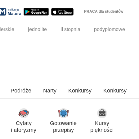
PRACA dla studentów
ierskie
jednolite
II stopnia
podyplomowe
Podróże
Narty
Konkursy
Konkursy
Cytaty
Gotowanie
Kursy
i aforyzmy
przepisy
piękności