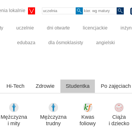
nia lokalnie
ty
uczelnie
dni otwarte
licencjackie
inżyn
edubaza
dla ósmoklasisty
angielski
Hi-Tech
Zdrowie
Studentka
Po zajęciach
Mężczyzna
Mężczyzna
Kwas
Ciąża
i mity
trudny
foliowy
i dziecko