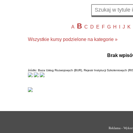
B
A
C
D
E
F
G
H
I
J
K
Wszystkie kursy podzielone na kategorie »
Brak wpisó
źródło: Baza Usług Rozwojowych (BUR), Rejestr Instytucji Szkoleniowych (RI
Reklama - Wykorz