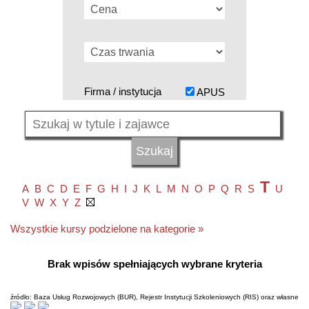
Firma / instytucja
APUS
T
A
B
C
D
E
F
G
H
I
J
K
L
M
N
O
P
Q
R
S
U
V
W
X
Y
Z
Wszystkie kursy podzielone na kategorie »
Brak wpisów spełniających wybrane kryteria
źródło: Baza Usług Rozwojowych (BUR), Rejestr Instytucji Szkoleniowych (RIS) oraz własne