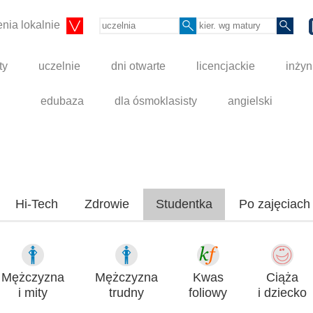
nia lokalnie
ty
uczelnie
dni otwarte
licencjackie
inżyn
edubaza
dla ósmoklasisty
angielski
Hi-Tech
Zdrowie
Studentka
Po zajęciach
Mężczyzna
Mężczyzna
Kwas
Ciąża
i mity
trudny
foliowy
i dziecko