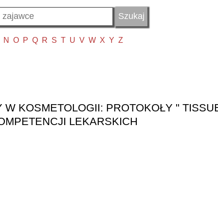
N
O
P
Q
R
S
T
U
V
W
X
Y
Z
W KOSMETOLOGII: PROTOKOŁY " TISSU
KOMPETENCJI LEKARSKICH