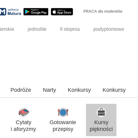
PRACA dla studentów
ierskie
jednolite
II stopnia
podyplomowe
Podróże
Narty
Konkursy
Konkursy
Cytaty
Gotowanie
Kursy
i aforyzmy
przepisy
piękności