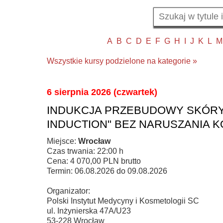
A
B
C
D
E
F
G
H
I
J
K
L
M
Wszystkie kursy podzielone na kategorie »
6 sierpnia 2026 (czwartek)
INDUKCJA PRZEBUDOWY SKÓRY 
INDUCTION" BEZ NARUSZANIA 
Miejsce:
Wrocław
Czas trwania: 22:00 h
Cena: 4 070,00 PLN brutto
Termin: 06.08.2026 do 09.08.2026
Organizator:
Polski Instytut Medycyny i Kosmetologii SC
ul. Inżynierska 47A/U23
53-228 Wrocław