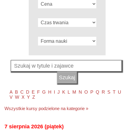
A
B
C
D
E
F
G
H
I
J
K
L
M
N
O
P
Q
R
S
T
U
V
W
X
Y
Z
Wszystkie kursy podzielone na kategorie »
7 sierpnia 2026 (piątek)