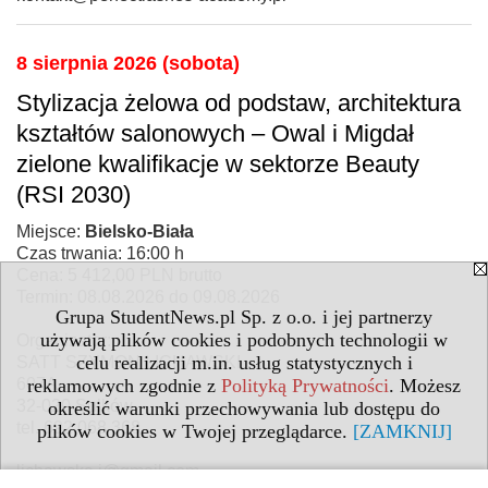
8 sierpnia 2026 (sobota)
Stylizacja żelowa od podstaw, architektura
kształtów salonowych – Owal i Migdał
zielone kwalifikacje w sektorze Beauty
(RSI 2030)
Miejsce:
Bielsko-Biała
Czas trwania: 16:00 h
Cena: 5 412,00 PLN brutto
Termin: 08.08.2026 do 09.08.2026
Grupa StudentNews.pl Sp. z o.o. i jej partnerzy
używają plików cookies i podobnych technologii w
Organizator:
celu realizacji m.in. usług statystycznych i
SATT SZYMON LICHAWSKI
reklamowych zgodnie z
Polityką Prywatności
. Możesz
607A
32-020 Sułków
określić warunki przechowywania lub dostępu do
tel. 692 068 368
plików cookies w Twojej przeglądarce.
[ZAMKNIJ]
lichawska.j@gmail.com