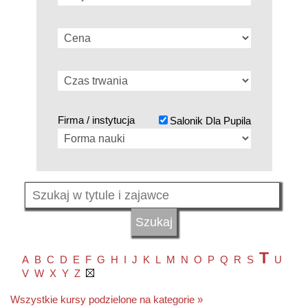
Firma / instytucja
Salonik Dla Pupila
T
A
B
C
D
E
F
G
H
I
J
K
L
M
N
O
P
Q
R
S
U
V
W
X
Y
Z
Wszystkie kursy podzielone na kategorie »