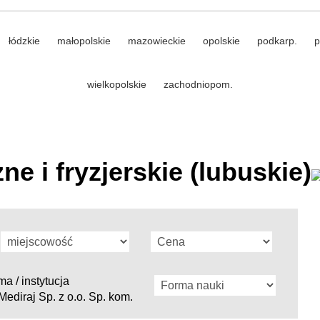
łódzkie
małopolskie
mazowieckie
opolskie
podkarp.
p
wielkopolskie
zachodniopom.
e i fryzjerskie (lubuskie)
ma / instytucja
Mediraj Sp. z o.o. Sp. kom.