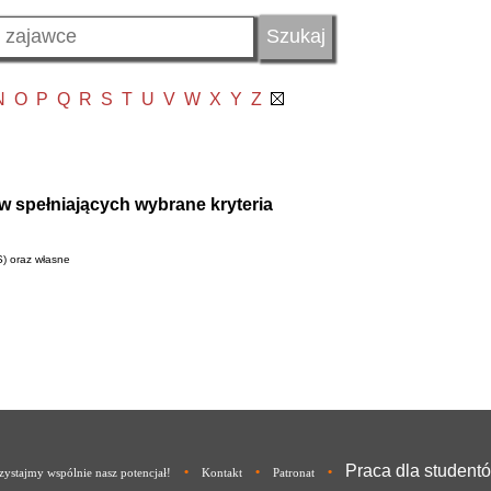
N
O
P
Q
R
S
T
U
V
W
X
Y
Z
w spełniających wybrane kryteria
S) oraz własne
Praca dla student
•
•
•
ystajmy wspólnie nasz potencjał!
Kontakt
Patronat