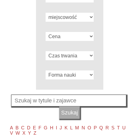
A
B
C
D
E
F
G
H
I
J
K
L
M
N
O
P
Q
R
S
T
U
V
W
X
Y
Z