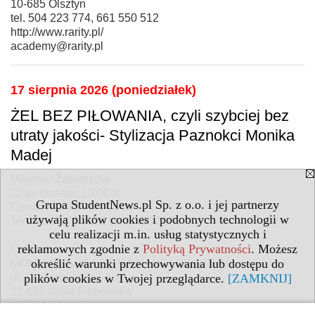
10-685 Olsztyn
tel. 504 223 774, 661 550 512
http://www.rarity.pl/
academy@rarity.pl
17 sierpnia 2026 (poniedziałek)
ŻEL BEZ PIŁOWANIA, czyli szybciej bez
utraty jakości- Stylizacja Paznokci Monika
Madej
Miejsce:
Zabierzów
Czas trwania: 10:00 h
Grupa StudentNews.pl Sp. z o.o. i jej partnerzy
Cena: 900,00 PLN brutto
używają plików cookies i podobnych technologii w
Termin: 17.08.2026 do 17.08.2026
celu realizacji m.in. usług statystycznych i
reklamowych zgodnie z
Polityką Prywatności
. Możesz
Organizator:
określić warunki przechowywania lub dostępu do
MONIKA MADEJ FIRMA HANDLOWA MKM
plików cookies w Twojej przeglądarce.
[ZAMKNIJ]
ul. Krzeszowicka 94
32-065 Wola Filipowska
tel. 516 345 328