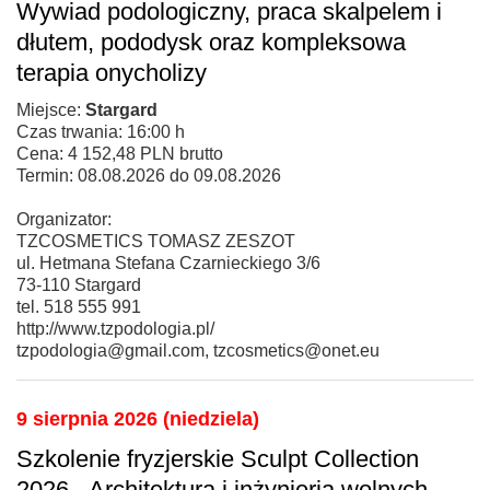
Wywiad podologiczny, praca skalpelem i
dłutem, pododysk oraz kompleksowa
terapia onycholizy
Miejsce:
Stargard
Czas trwania: 16:00 h
Cena: 4 152,48 PLN brutto
Termin: 08.08.2026 do 09.08.2026
Organizator:
TZCOSMETICS TOMASZ ZESZOT
ul. Hetmana Stefana Czarnieckiego 3/6
73-110 Stargard
tel. 518 555 991
http://www.tzpodologia.pl/
tzpodologia@gmail.com, tzcosmetics@onet.eu
9 sierpnia 2026 (niedziela)
Szkolenie fryzjerskie Sculpt Collection
2026 - Architektura i inżynieria wolnych