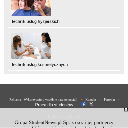
Technik usług fryzjerskich
Technik usług kosmetycznych
•
•
•
Reklama - Wykorzystajmy wspólnie nasz potencjał!
Kontakt
Patronat
Praca dla studentów
•
Polityka Prywatności
Grupa StudentNews.pl Sp. z o.o. i jej partnerzy