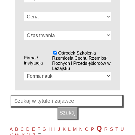
Ośrodek Szkolenia
Firma /
Rzemiosła Cechu Rzemiosł
instytucja
Różnych i Przedsiębiorców w
Leżajsku
Q
A
B
C
D
E
F
G
H
I
J
K
L
M
N
O
P
R
S
T
U