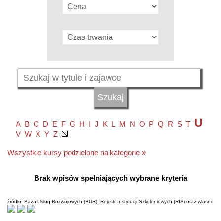
U
A
B
C
D
E
F
G
H
I
J
K
L
M
N
O
P
Q
R
S
T
V
W
X
Y
Z
Wszystkie kursy podzielone na kategorie »
Brak wpisów spełniających wybrane kryteria
źródło: Baza Usług Rozwojowych (BUR), Rejestr Instytucji Szkoleniowych (RIS) oraz własne